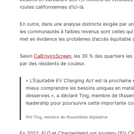
routes californiennes d’ici-là.
En outre, dans une analyse distincte exigée par un
les communautés à faibles revenus sont celles qui
met en évidence les problèmes d’accès équitable a
Selon
CalEnviroScreen
, les 30 % des quartiers les
par des résidents de couleur.
« L’
Equitable EV Charging Act
est la prochaine é
mieux comprendre les besoins uniques en mati
desservies », a déclaré Ting, membre de l’Assem
leadership pour poursuivre cette importante co
Phil Ting, membre de l’Assemblée législative
En 2022, FLO et ChargerHelp! ont soutenu l’
EV Cha