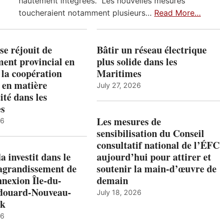
hautement intégrées. Les nouvelles mesures
toucheraient notamment plusieurs…
Read More…
e réjouit de
Bâtir un réseau électrique
ent provincial en
plus solide dans les
 la coopération
Maritimes
 en matière
July 27, 2026
ité dans les
es
Les mesures de
26
sensibilisation du Conseil
consultatif national de l’ÉFC
 investit dans le
aujourd’hui pour attirer et
’agrandissement de
soutenir la main-d’œuvre de
nnexion Île-du-
demain
douard-Nouveau-
July 18, 2026
ck
26