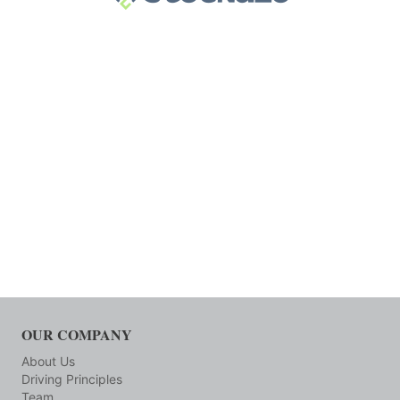
OUR COMPANY
About Us
Driving Principles
Team