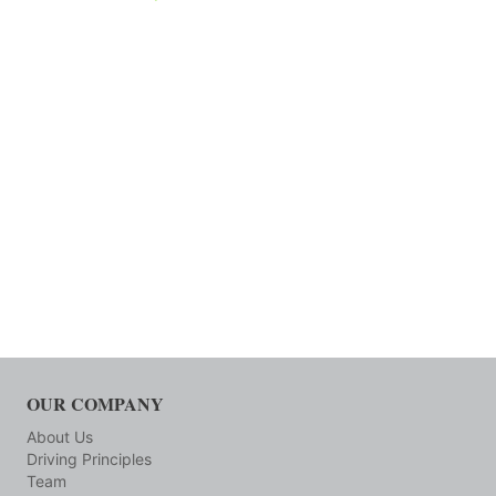
OUR COMPANY
About Us
Driving Principles
Team