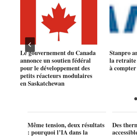
Le gouvernement du Canada
Stanpro an
CO
annonce un soutien fédéral
la retrait
ion
pour le développement des
à compter 
petits réacteurs modulaires
en Saskatchewan
Même tension, deux résultats
Des ther
: pourquoi l’IA dans la
accessibl