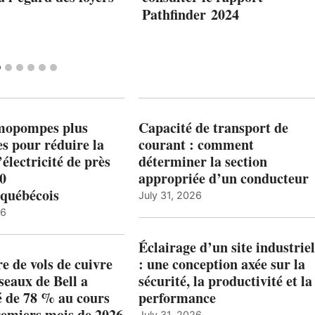
Pathfinder 2024
mopompes plus
Capacité de transport de
es pour réduire la
courant : comment
’électricité de près
déterminer la section
00
appropriée d’un conducteur
québécois
July 31, 2026
26
Éclairage d’un site industriel
 de vols de cuivre
: une conception axée sur la
éseaux de Bell a
sécurité, la productivité et la
 de 78 % au cours
performance
remiers mois de 2026
July 31, 2026