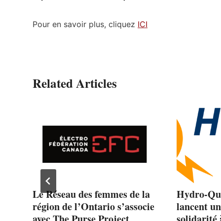
Pour en savoir plus, cliquez
ICI
Related Articles
tre
Le Réseau des femmes de la
Hydro-Qu
t
région de l’Ontario s’associe
lancent un
avec The Purse Project
solidarité 