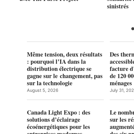
sinistrés
rd
Même tension, deux résultats
Des ther
: pourquoi l’IA dans la
accessibl
distribution électrique se
facture d
gagne sur le changement, pas
de 120 0
sur la technologie
ménages 
August 5, 2026
July 31, 20
Canada Light Expo : des
Le nombre
solutions d’éclairage
sur les r
écoénergétiques pour les
augmenté
entreprises modernes
des six p