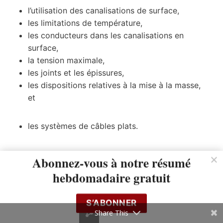
l’utilisation des canalisations de surface,
les limitations de température,
les conducteurs dans les canalisations en
surface,
la tension maximale,
les joints et les épissures,
les dispositions relatives à la mise à la masse,
et
les systèmes de câbles plats.
Canalisations sous le plancher
Abonnez-vous à notre résumé
hebdomadaire gratuit
Les règles 12-1700 à 12-1718
s’appliquent à
l’installation de canalisations sous le plancher et
S’ABONNER
comprennent :
Share This