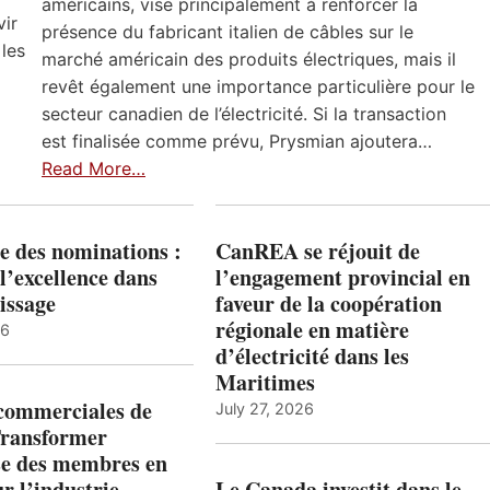
américains, vise principalement à renforcer la
vir
présence du fabricant italien de câbles sur le
 les
marché américain des produits électriques, mais il
revêt également une importance particulière pour le
secteur canadien de l’électricité. Si la transaction
est finalisée comme prévu, Prysmian ajoutera…
Read More…
e des nominations :
CanREA se réjouit de
l’excellence dans
l’engagement provincial en
issage
faveur de la coopération
régionale en matière
26
d’électricité dans les
Maritimes
 commerciales de
July 27, 2026
Transformer
ise des membres en
ur l’industrie
Le Canada investit dans le