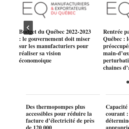
Budget du Québec 2022-2023
Rentrée p
x
: le gouvernement doit miser
Québec : 
sur les manufacturiers pour
préoccupés
réaliser sa vision
main-d’œuv
économoique
perturbati
chaines d
Des thermopompes plus
Capacité 
accessibles pour réduire la
courant 
facture d’électricité de près
détermine
de 120 000
appropri