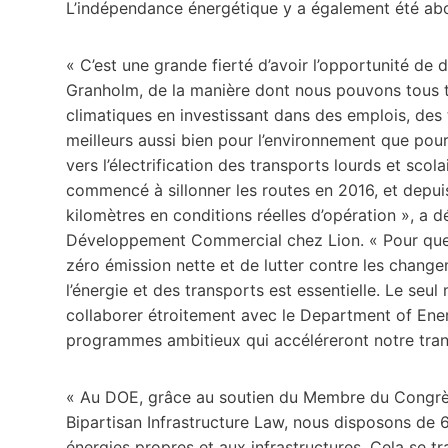
L’indépendance énergétique y a également été ab
« C’est une grande fierté d’avoir l’opportunité de d
Granholm, de la manière dont nous pouvons tous t
climatiques en investissant dans des emplois, des
meilleurs aussi bien pour l’environnement que pou
vers l’électrification des transports lourds et sco
commencé à sillonner les routes en 2016, et depuis
kilomètres en conditions réelles d’opération », a 
Développement Commercial chez Lion. « Pour que le
zéro émission nette et de lutter contre les chang
l’énergie et des transports est essentielle. Le seul
collaborer étroitement avec le Department of Ener
programmes ambitieux qui accéléreront notre tran
« Au DOE, grâce au soutien du Membre du Congrès 
Bipartisan Infrastructure Law, nous disposons de 
énergies propres et aux infrastructures. Cela se tra