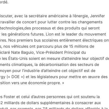
ordé.
iscuter, avec la secrétaire américaine à l’énergie, Jennifer
ravailler de concert pour lutter contre les changements
 technologies,des processus et des produits qui seront
r les générations futures. Lion est le leader du mouvement
laires. Nos premiers bus scolaires entièrement électriques on
, nos véhicules ont parcouru plus de 15 millions de
déclaré Nate Baguio, Vice-Président Principal du
s États-Unis soient en mesure d’atteindre leur objectif d
ements climatiques, la décarbonisation des secteurs de
 moyen pour l’industrie d’atteindre cet objectif est de
gy (« DOE ») et les législateurs pour mettre en œuvre des
sition vers une économie propre. »
Foster et celui d’autres personnes qui ont soutenu la
62 milliards de dollars supplémentaires à consacrer aux
duit, par exemple, par 7,5 milliards de dollars affectés à la