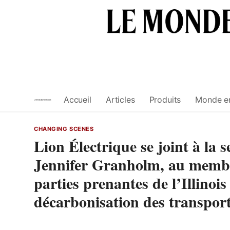
Skip
to
content
Accueil
Articles
Produits
Monde e
CHANGING SCENES
Lion Électrique se joint à la s
Jennifer Granholm, au membre
parties prenantes de l’Illinoi
décarbonisation des transpor