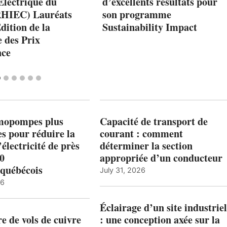
Électrique du
d’excellents résultats pour
RHIEC) Lauréats
son programme
dition de la
Sustainability Impact
 des Prix
nce
mopompes plus
Capacité de transport de
es pour réduire la
courant : comment
’électricité de près
déterminer la section
00
appropriée d’un conducteur
québécois
July 31, 2026
26
Éclairage d’un site industriel
 de vols de cuivre
: une conception axée sur la