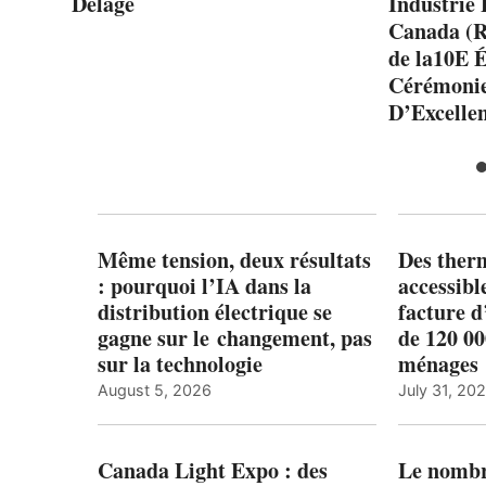
Delage
Industrie 
Canada (
de la10E É
Cérémonie
D’Excelle
Même tension, deux résultats
Des ther
: pourquoi l’IA dans la
accessibl
distribution électrique se
facture d
gagne sur le changement, pas
de 120 0
sur la technologie
ménages 
August 5, 2026
July 31, 20
Canada Light Expo : des
Le nombre