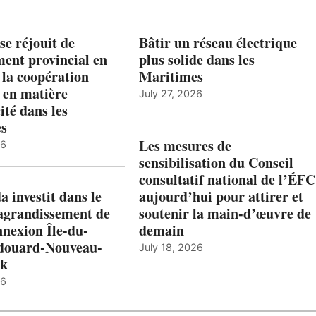
e réjouit de
Bâtir un réseau électrique
ent provincial en
plus solide dans les
 la coopération
Maritimes
 en matière
July 27, 2026
ité dans les
es
Les mesures de
26
sensibilisation du Conseil
consultatif national de l’ÉFC
 investit dans le
aujourd’hui pour attirer et
’agrandissement de
soutenir la main-d’œuvre de
nnexion Île-du-
demain
douard-Nouveau-
July 18, 2026
ck
26