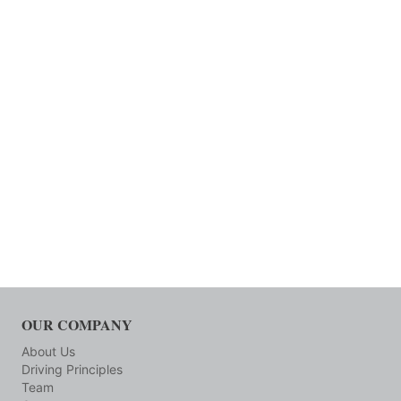
OUR COMPANY
About Us
Driving Principles
Team