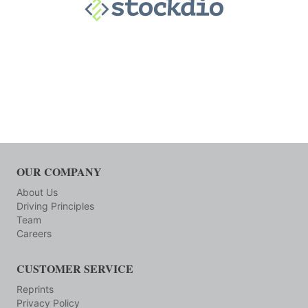
OUR COMPANY
About Us
Driving Principles
Team
Careers
CUSTOMER SERVICE
Reprints
Privacy Policy