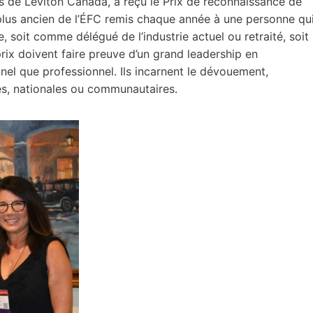
s de Leviton Canada, a reçu le Prix de reconnaissance de
le plus ancien de l’ÉFC remis chaque année à une personne qu
e, soit comme délégué de l’industrie actuel ou retraité, soit
rix doivent faire preuve d’un grand leadership en
onnel que professionnel. Ils incarnent le dévouement,
ales, nationales ou communautaires.