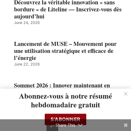
Découvrez la véritable innovation « sans
bordure » de Liteline — Inscrivez-vous dès
aujourd’hui
June 24, 2026
Lancement de MUSE – Mouvement pour
une utilisation stratégique et efficace de
l’énergie
June 22, 2026
Sommet 2026 : Innover maintenant en
construction pour les infrastructures
Abonnez-vous à notre résumé
publiques de demain
hebdomadaire gratuit
June 18, 2026
S’ABONNER
Share This
COMMUNIQUÉ : Énergie renouvelable