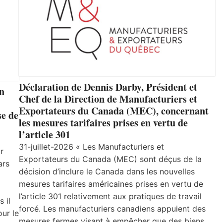
Déclaration de Dennis Darby, Président et
un
Chef de la Direction de Manufacturiers et
Exportateurs du Canada (MEC), concernant
se de
les mesures tarifaires prises en vertu de
l’article 301
31-juillet-2026 « Les Manufacturiers et
r
Exportateurs du Canada (MEC) sont déçus de la
ars
décision d’inclure le Canada dans les nouvelles
mesures tarifaires américaines prises en vertu de
l’article 301 relativement aux pratiques de travail
 il
forcé. Les manufacturiers canadiens appuient des
ur le
mesures fermes visant à empêcher que des biens