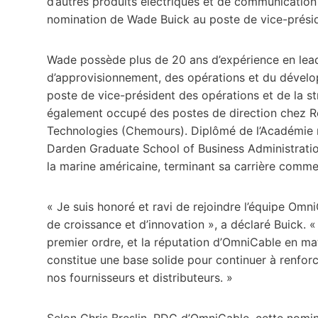
d’autres produits électriques et de communication 
nomination de Wade Buick au poste de vice-préside
Wade possède plus de 20 ans d’expérience en lead
d’approvisionnement, des opérations et du dével
poste de vice-président des opérations et de la s
également occupé des postes de direction chez Ro
Technologies (Chemours). Diplômé de l’Académie n
Darden Graduate School of Business Administration 
la marine américaine, terminant sa carrière comme o
« Je suis honoré et ravi de rejoindre l’équipe Om
de croissance et d’innovation », a déclaré Buick. « 
premier ordre, et la réputation d’OmniCable en mati
constitue une base solide pour continuer à renforce
nos fournisseurs et distributeurs. »
Selon Chris Breslin, PDG d’OmniCable, cette nominat