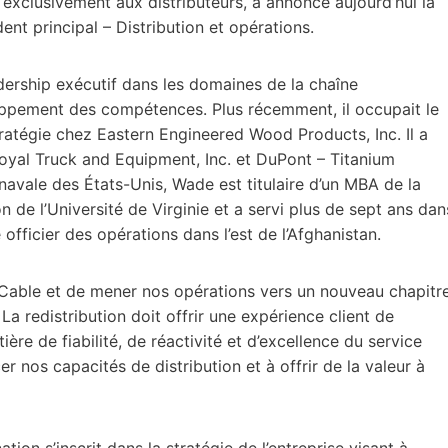
exclusivement aux distributeurs, a annoncé aujourd’hui la
nt principal – Distribution et opérations.
ership exécutif dans les domaines de la chaîne
oppement des compétences. Plus récemment, il occupait le
tratégie chez Eastern Engineered Wood Products, Inc. Il a
yal Truck and Equipment, Inc. et DuPont – Titanium
avale des États-Unis, Wade est titulaire d’un MBA de la
de l’Université de Virginie et a servi plus de sept ans dan
fficier des opérations dans l’est de l’Afghanistan.
niCable et de mener nos opérations vers un nouveau chapitr
La redistribution doit offrir une expérience client de
ère de fiabilité, de réactivité et d’excellence du service
r nos capacités de distribution et à offrir de la valeur à
ion s’inscrit dans la stratégie de l’entreprise visant à