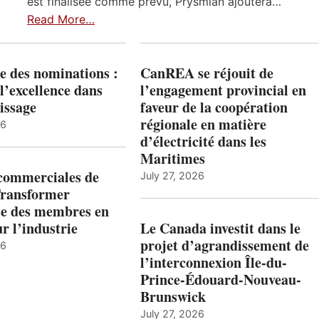
est finalisée comme prévu, Prysmian ajoutera…
Read More…
e des nominations :
CanREA se réjouit de
l’excellence dans
l’engagement provincial en
issage
faveur de la coopération
régionale en matière
26
d’électricité dans les
Maritimes
 commerciales de
July 27, 2026
Transformer
ise des membres en
ur l’industrie
Le Canada investit dans le
projet d’agrandissement de
26
l’interconnexion Île-du-
Prince-Édouard-Nouveau-
Brunswick
July 27, 2026