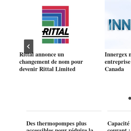
er
Rittal annonce un
Innergex 
changement de nom pour
entreprise
devenir Rittal Limited
Canada
sé
ive
Des thermopompes plus
Capacité 
accessibles pour réduire la
courant 