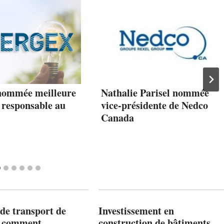
nommée meilleure
Nathalie Parisel nommée
 responsable au
vice-présidente de Nedco
Canada
de transport de
Investissement en
: comment
construction de bâtiments,