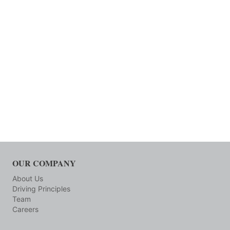
OUR COMPANY
About Us
Driving Principles
Team
Careers