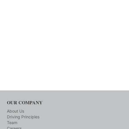
OUR COMPANY
About Us
Driving Principles
Team
Careers