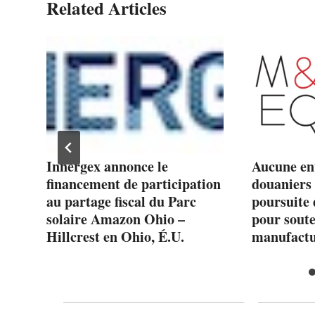
Related Articles
) :
Innergex annonce le
Aucune ent
financement de participation
douaniers
our
au partage fiscal du Parc
poursuite 
de
solaire Amazon Ohio –
pour soute
Hillcrest en Ohio, É.U.
manufactu