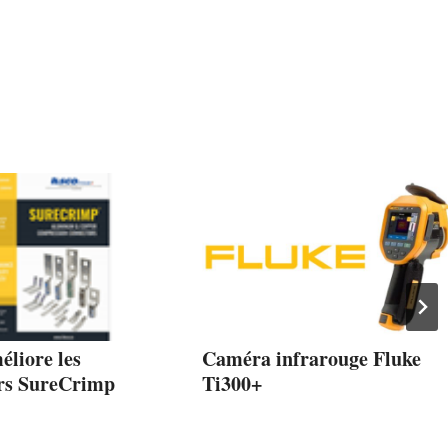
liore les
Caméra infrarouge Fluke
rs SureCrimp
Ti300+