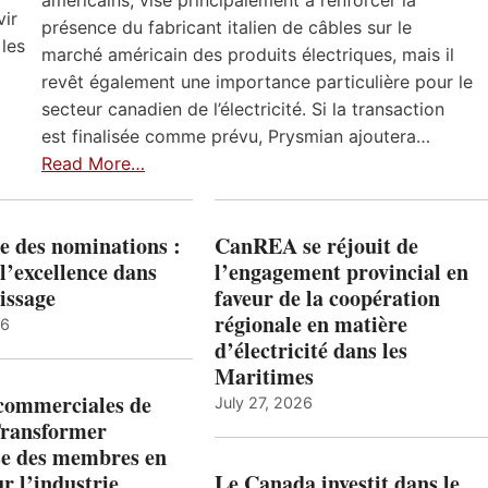
américains, vise principalement à renforcer la
vir
présence du fabricant italien de câbles sur le
 les
marché américain des produits électriques, mais il
revêt également une importance particulière pour le
secteur canadien de l’électricité. Si la transaction
est finalisée comme prévu, Prysmian ajoutera…
Read More…
e des nominations :
CanREA se réjouit de
l’excellence dans
l’engagement provincial en
issage
faveur de la coopération
régionale en matière
26
d’électricité dans les
Maritimes
 commerciales de
July 27, 2026
Transformer
ise des membres en
ur l’industrie
Le Canada investit dans le