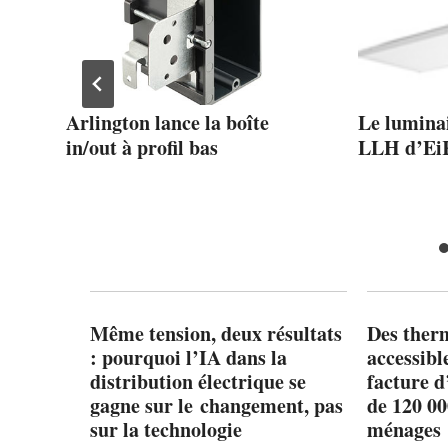
Arlington lance la boîte
Le luminai
u
in/out à profil bas
LLH d’E
Même tension, deux résultats
Des ther
: pourquoi l’IA dans la
accessibl
distribution électrique se
facture d
gagne sur le changement, pas
de 120 0
sur la technologie
ménages 