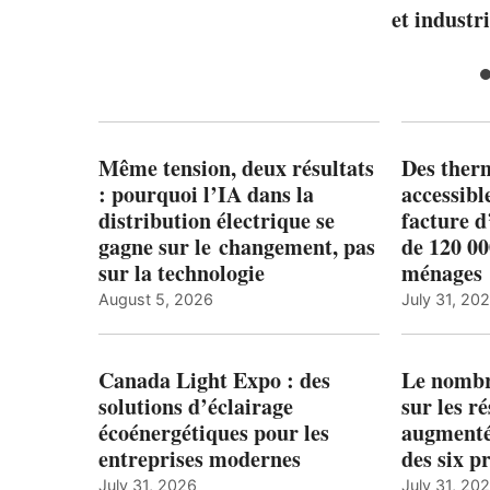
et industri
Même tension, deux résultats
Des ther
: pourquoi l’IA dans la
accessibl
distribution électrique se
facture d
gagne sur le changement, pas
de 120 0
sur la technologie
ménages 
August 5, 2026
July 31, 20
Canada Light Expo : des
Le nombre
solutions d’éclairage
sur les r
écoénergétiques pour les
augmenté
entreprises modernes
des six p
July 31, 2026
July 31, 20