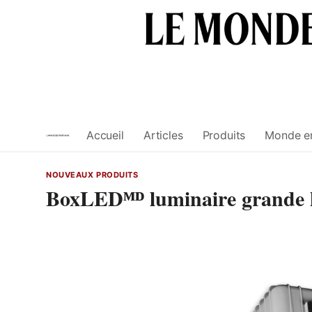
Skip
to
content
Accueil
Articles
Produits
Monde e
NOUVEAUX PRODUITS
BoxLEDᴹᴰ luminaire grande h