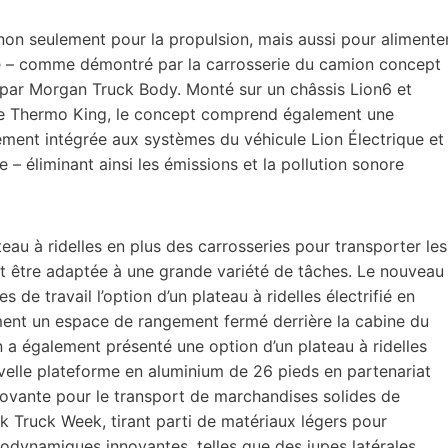
 non seulement pour la propulsion, mais aussi pour alimente
ule – comme démontré par la carrosserie du camion concept
k par Morgan Truck Body. Monté sur un châssis Lion6 et
ique Thermo King, le concept comprend également une
ement intégrée aux systèmes du véhicule Lion Électrique et
– éliminant ainsi les émissions et la pollution sonore
eau à ridelles en plus des carrosseries pour transporter les
t être adaptée à une grande variété de tâches. Le nouveau
 de travail l’option d’un plateau à ridelles électrifié en
ent un espace de rangement fermé derrière la cabine du
n a également présenté une option d’un plateau à ridelles
velle plateforme en aluminium de 26 pieds en partenariat
novante pour le transport de marchandises solides de
 Truck Week, tirant parti de matériaux légers pour
érodynamiques innovantes, telles que des jupes latérales