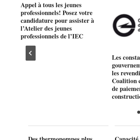
Appel à tous les jeunes
professionnels! Posez votre
candidature pour assister à
l’Atelier des jeunes
professionnels de l’IEC
le
Les consta
ng
gouvernem
les revend
Coalition 
de paiemen
constructi
Des thermopompes plus
Capacité 