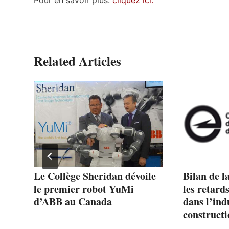
Related Articles
–
Le Collège Sheridan dévoile
Bilan de l
 la
le premier robot YuMi
les retard
es
d’ABB au Canada
dans l’ind
constructi