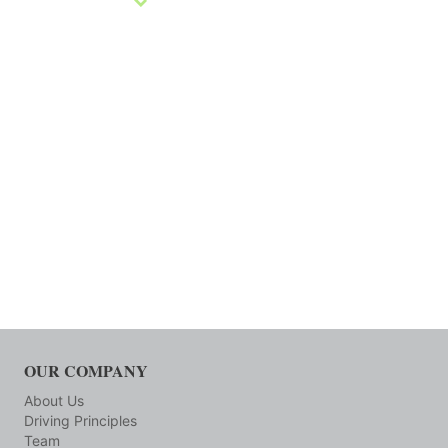
OUR COMPANY
About Us
Driving Principles
Team