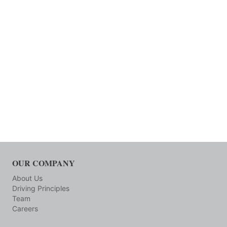
OUR COMPANY
About Us
Driving Principles
Team
Careers