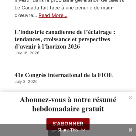
Le Canada fait face à une pénurie de main-
d’œuvre…
Read More…
L’industrie canadienne de l’éclairage :
tendances, croissance et perspectives
d’avenir à l’horizon 2026
July 18, 2026
41e Congrès international de la FIOE
July 3, 2026
Abonnez-vous à notre résumé
Découvrez la véritable innovation « sans
hebdomadaire gratuit
bordure » de Liteline — Inscrivez-vous dès
aujourd’hui
S’ABONNER
June 24, 2026
Share This