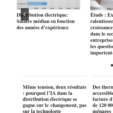
de
Distribution électrique:
Étude : Ex
25e
Salaire médian en fonction
ralentisse
re
des années d’expérience
croissance
dans le se
entreprise
les questi
importent-
Même tension, deux résultats
Des ther
: pourquoi l’IA dans la
accessibl
distribution électrique se
facture d
gagne sur le changement, pas
de 120 0
sur la technologie
ménages 