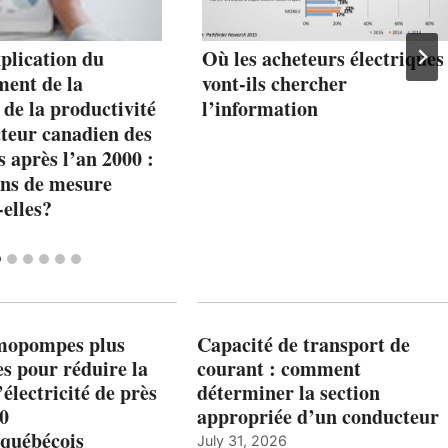
plication du
Où les acheteurs électriques
ment de la
vont-ils chercher
 de la productivité
l’information
cteur canadien des
s après l’an 2000 :
ons de mesure
elles?
mopompes plus
Capacité de transport de
es pour réduire la
courant : comment
’électricité de près
déterminer la section
00
appropriée d’un conducteur
québécois
July 31, 2026