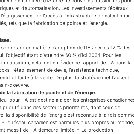
nadienne en matière d’IA crée de nouvelles possibilités pour
ctriques et d’automatisation. Les investissements fédéraux
 l’élargissement de l’accès à l’infrastructure de calcul pour
lés, tels que la fabrication de pointe et l’énergie.
rises.
son retard en matière d’adoption de l’IA : seules 12 % des
i; l’objectif étant d’atteindre 60 % d’ici 2034. Pour les
automatisation, cela met en évidence l’apport de l’IA dans la
cks, l’établissement de devis, l’assistance technique,
ntif et l’aide à la vente. De plus, la stratégie met l’accent
main-d’œuvre.
e la fabrication de pointe et de l’énergie.
cul pour l’IA est destiné à aider les entreprises canadienne
n priorité dans des secteurs prioritaires, dont ceux de
re, la disponibilité de l’énergie est reconnue à la fois comm
: « le réseau canadien est parmi les plus propres au monde,
nt massif de l’IA demeure limitée. » La production