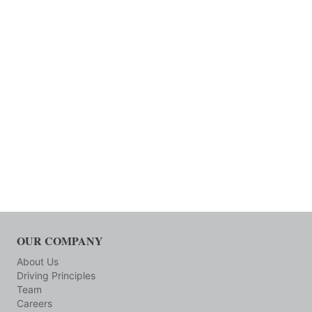
OUR COMPANY
About Us
Driving Principles
Team
Careers