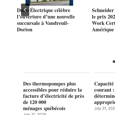
3
Dubo Électrique célèbre
Schneider
l’ouverture d’une nouvelle
le prix 20
succursale à Vaudreuil-
Work Cert
Dorion
Amérique
Des thermopompes plus
Capacité 
accessibles pour réduire la
courant 
facture d’électricité de près
détermine
de 120 000
appropri
ménages québécois
July 31, 20
July 31, 2026