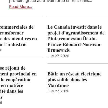
produits grâce au travail forcé entrent dans…
Read More…
 commerciales de
Le Canada investit dans le
Transformer
projet d’agrandissement de
ise des membres en
l’interconnexion Île-du-
ur l’industrie
Prince-Édouard-Nouveau-
Brunswick
26
July 27, 2026
e réjouit de
ent provincial en
Bâtir un réseau électrique
 la coopération
plus solide dans les
 en matière
Maritimes
ité dans les
July 27, 2026
es
26