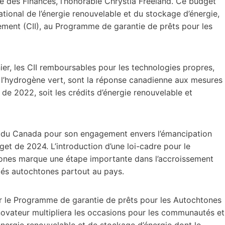
tre des Finances, l’honorable Chrystia Freeland. Ce budget
tional de l’énergie renouvelable et du stockage d’énergie,
ement (CII), au Programme de garantie de prêts pour les
ier, les CII remboursables pour les technologies propres,
et l’hydrogène vert, sont la réponse canadienne aux mesures
t
de 2022, soit les crédits d’énergie renouvelable et
t du Canada pour son engagement envers l’émancipation
t de 2024. L’introduction d’une loi-cadre pour le
ones marque une étape importante dans l’accroissement
és autochtones partout au pays.
r le Programme de garantie de prêts pour les Autochtones
ovateur multipliera les occasions pour les communautés et
’énergie renouvelable et de stockage d’énergie dont le