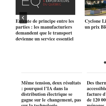
ne
Entente de principe entre les
Cyclone L
re
parties : les manufacturiers
un prix 
demandent que le transport
devienne un service essentiel
u
Même tension, deux résultats
Des ther
: pourquoi l’IA dans la
accessibl
distribution électrique se
facture d
gagne sur le changement, pas
de 120 0
sur la technologie
ménages 