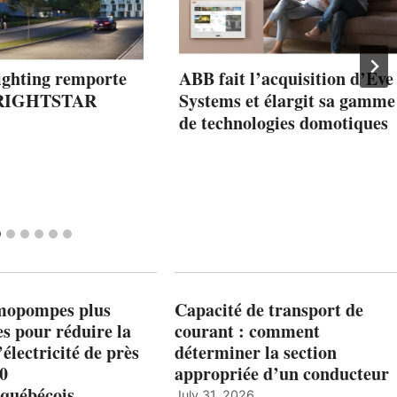
ighting remporte
ABB fait l’acquisition d’Eve
BRIGHTSTAR
Systems et élargit sa gamme
de technologies domotiques
mopompes plus
Capacité de transport de
es pour réduire la
courant : comment
’électricité de près
déterminer la section
00
appropriée d’un conducteur
québécois
July 31, 2026