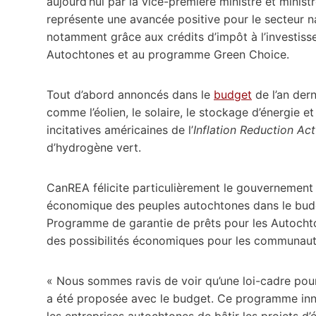
aujourd’hui par la vice-première ministre et minis
représente une avancée positive pour le secteur na
notamment grâce aux crédits d’impôt à l’investiss
Autochtones et au programme Green Choice.
Tout d’abord annoncés dans le
budget
de l’an dern
comme l’éolien, le solaire, le stockage d’énergie 
incitatives américaines de l’
Inflation Reduction Ac
d’hydrogène vert.
CanREA félicite particulièrement le gouvernemen
économique des peuples autochtones dans le budge
Programme de garantie de prêts pour les Autocht
des possibilités économiques pour les communaut
« Nous sommes ravis de voir qu’une loi-cadre pou
a été proposée avec le budget. Ce programme inn
les entreprises autochtones de bâtir les projets d