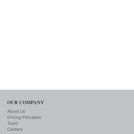
OUR COMPANY
About Us
Driving Principles
Team
Careers