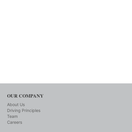
OUR COMPANY
About Us
Driving Principles
Team
Careers