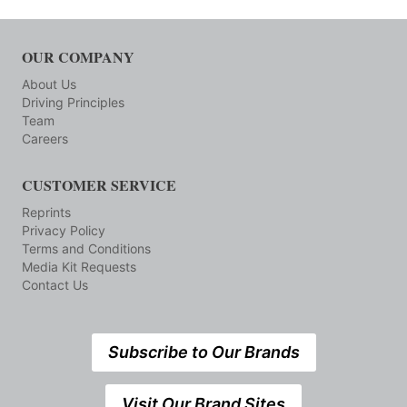
OUR COMPANY
About Us
Driving Principles
Team
Careers
CUSTOMER SERVICE
Reprints
Privacy Policy
Terms and Conditions
Media Kit Requests
Contact Us
Subscribe to Our Brands
Visit Our Brand Sites