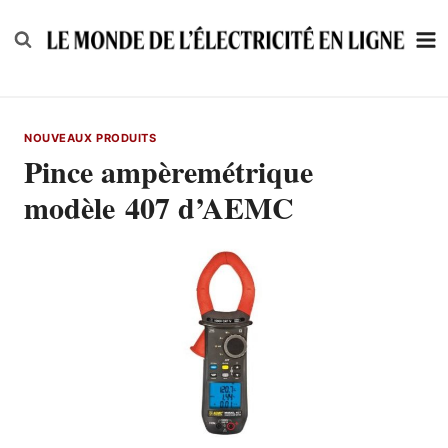
Skip
to
content
NOUVEAUX PRODUITS
Pince ampèremétrique
modèle 407 d’AEMC