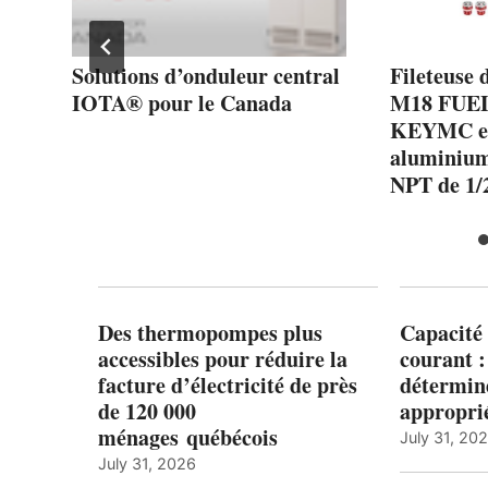
Solutions d’onduleur central
Fileteuse 
IOTA® pour le Canada
M18 FUEL
KEYMC et t
aluminium
NPT de 1/2
Des thermopompes plus
Capacité 
accessibles pour réduire la
courant 
facture d’électricité de près
détermine
de 120 000
appropri
ménages québécois
July 31, 20
July 31, 2026