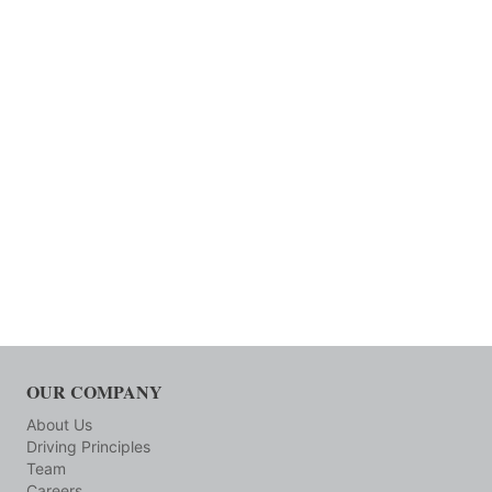
OUR COMPANY
About Us
Driving Principles
Team
Careers