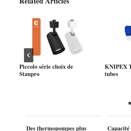
Related Articles
l
Piccolo série choix de
KNIPEX T
Stanpro
tubes
Des thermopompes plus
Capacité 