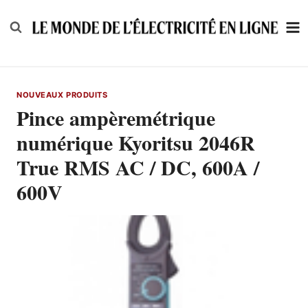
Skip
to
content
NOUVEAUX PRODUITS
Pince ampèremétrique
numérique Kyoritsu 2046R
True RMS AC / DC, 600A /
600V