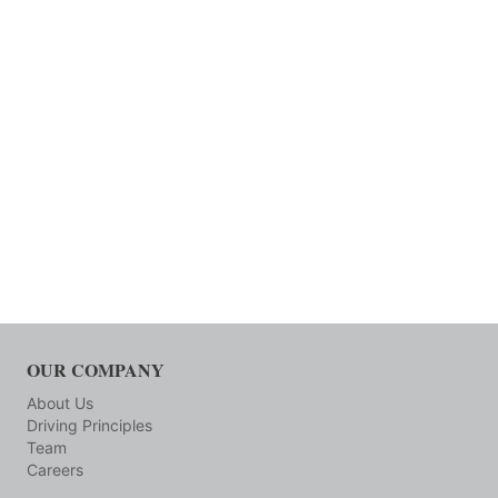
OUR COMPANY
About Us
Driving Principles
Team
Careers