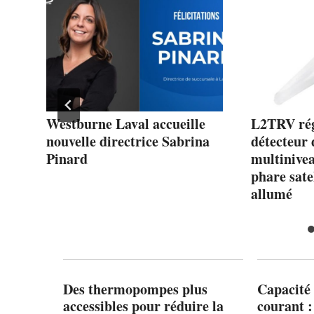
Westburne Laval accueille
L2TRV rég
.-
nouvelle directrice Sabrina
détecteur
Pinard
multinive
phare sat
allumé
Des thermopompes plus
Capacité 
accessibles pour réduire la
courant 