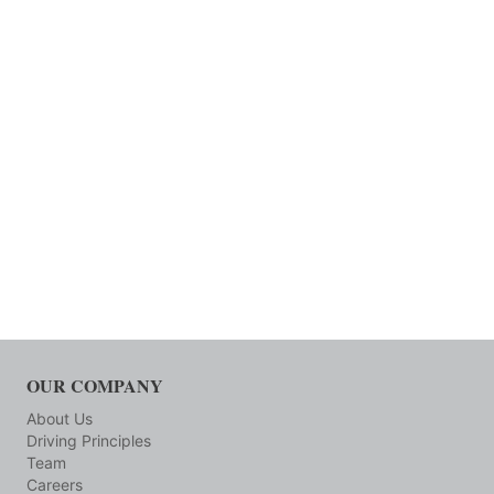
OUR COMPANY
About Us
Driving Principles
Team
Careers