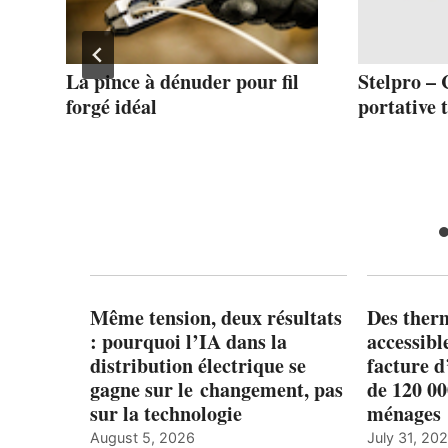
ens
La pince à dénuder pour fil
Stelpro – 
our
forgé idéal
portative 
s
Même tension, deux résultats
Des ther
: pourquoi l’IA dans la
accessibl
distribution électrique se
facture d
gagne sur le changement, pas
de 120 0
sur la technologie
ménages 
August 5, 2026
July 31, 20