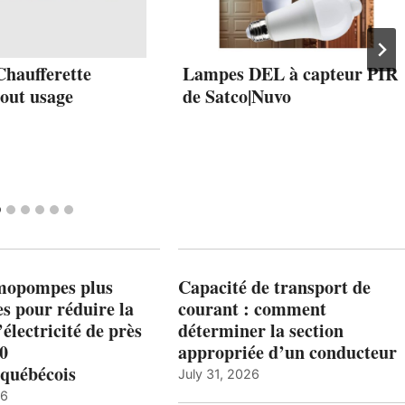
Chaufferette
Lampes DEL à capteur PIR
tout usage
de Satco|Nuvo
mopompes plus
Capacité de transport de
es pour réduire la
courant : comment
’électricité de près
déterminer la section
00
appropriée d’un conducteur
québécois
July 31, 2026
26