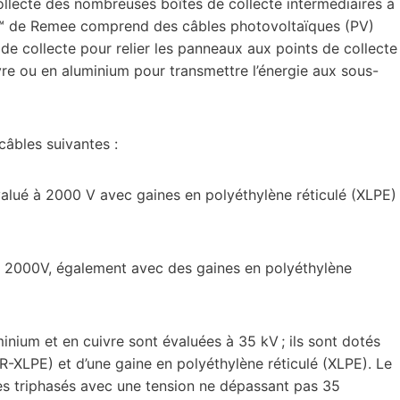
collecte des nombreuses boîtes de collecte intermédiaires à
les™ de Remee comprend des câbles photovoltaïques (PV)
 de collecte pour relier les panneaux aux points de collecte
vre ou en aluminium pour transmettre l’énergie aux sous-
âbles suivantes :
alué à 2000 V avec gaines en polyéthylène réticulé (XLPE)
à 2000V, également avec des gaines en polyéthylène
nium et en cuivre sont évaluées à 35 kV ; ils sont dotés
TR-XLPE) et d’une gaine en polyéthylène réticulé (XLPE). Le
mes triphasés avec une tension ne dépassant pas 35