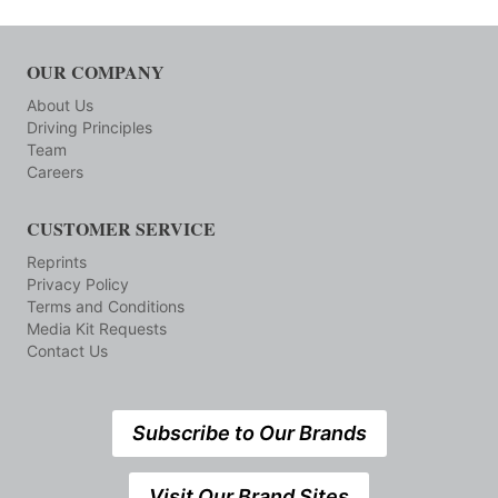
OUR COMPANY
About Us
Driving Principles
Team
Careers
CUSTOMER SERVICE
Reprints
Privacy Policy
Terms and Conditions
Media Kit Requests
Contact Us
Subscribe to Our Brands
Visit Our Brand Sites