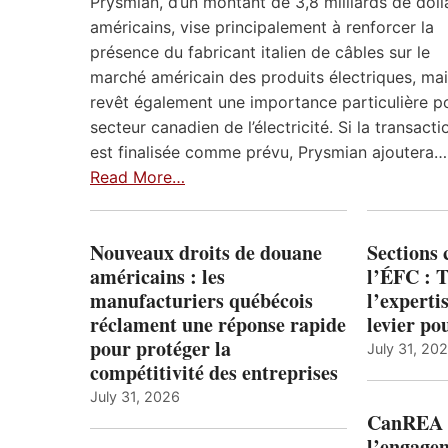
Prysmian, d’un montant de 3,8 milliards de doll
américains, vise principalement à renforcer la
présence du fabricant italien de câbles sur le
marché américain des produits électriques, mais
revêt également une importance particulière po
secteur canadien de l’électricité. Si la transacti
est finalisée comme prévu, Prysmian ajoutera…
Read More…
Nouveaux droits de douane
Sections
américains : les
l’ÉFC : 
manufacturiers québécois
l’expert
réclament une réponse rapide
levier po
pour protéger la
July 31, 20
compétitivité des entreprises
July 31, 2026
CanREA s
l’engagem