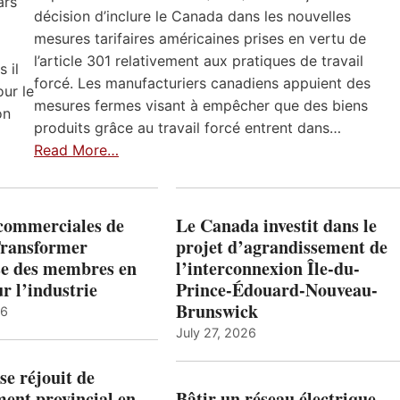
ars
décision d’inclure le Canada dans les nouvelles
mesures tarifaires américaines prises en vertu de
l’article 301 relativement aux pratiques de travail
 il
forcé. Les manufacturiers canadiens appuient des
ur le
mesures fermes visant à empêcher que des biens
on
produits grâce au travail forcé entrent dans…
Read More…
 commerciales de
Le Canada investit dans le
Transformer
projet d’agrandissement de
ise des membres en
l’interconnexion Île-du-
ur l’industrie
Prince-Édouard-Nouveau-
Brunswick
26
July 27, 2026
e réjouit de
ent provincial en
Bâtir un réseau électrique