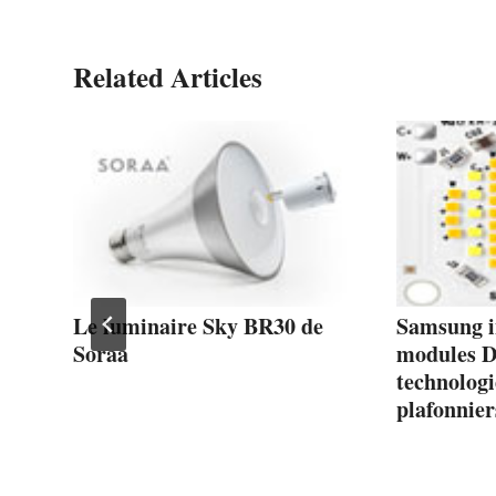
Related Articles
Le luminaire Sky BR30 de
Samsung i
Soraa
modules D
technolog
plafonnier