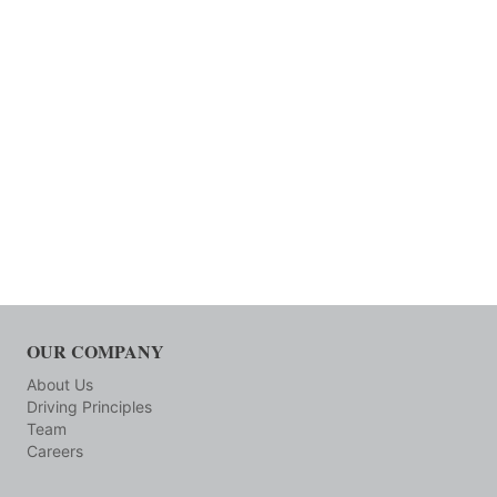
OUR COMPANY
About Us
Driving Principles
Team
Careers