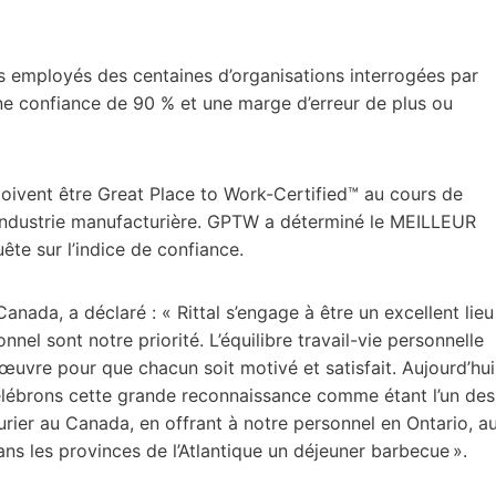
es employés des centaines d’organisations interrogées par
e confiance de 90 % et une marge d’erreur de plus ou
s doivent être Great Place to Work-Certified™ au cours de
 l’industrie manufacturière. GPTW a déterminé le MEILLEUR
te sur l’indice de confiance.
anada, a déclaré : « Rittal s’engage à être un excellent lieu
onnel sont notre priorité. L’équilibre travail-vie personnelle
œuvre pour que chacun soit motivé et satisfait. Aujourd’hui
 célébrons cette grande reconnaissance comme étant l’un des
turier au Canada, en offrant à notre personnel en Ontario, a
ns les provinces de l’Atlantique un déjeuner barbecue ».